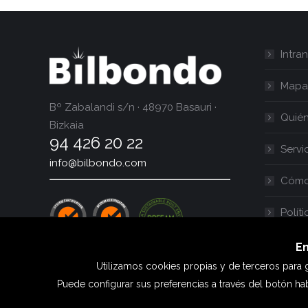
Intran
Mapa
Bº Zabalandi s/n · 48970 Basauri ·
Quié
Bizkaia
94 426 20 22
Servi
info@bilbondo.com
Cómo 
Polít
En
Utilizamos cookies propias y de terceros para g
Puede configurar sus preferencias a través del botón hab
Cookies