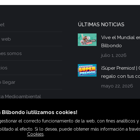
ÚLTIMAS NOTICIAS
et
Vive el Mundial e
 web
Bilbondo
nes somos
julio 1, 2026
cios
¡Súper Premios! 
regalo con tus 
llegar
mayo 22, 2026
ica Medioambiental
 Bilbondo ¡utilizamos cookies!
estionar el correcto funcionamiento de la web, con fines analíticos y
ilitado al efecto. Si lo desea, puede obtener más información a trav
Bilbondo © Copyright |
Aviso legal
y
Política de privacidad
Cookies
.