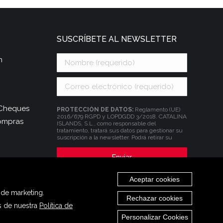
SUSCRÍBETE AL NEWSLETTER
n
| Cheques
PROTECCIÓN DE DATOS:
Reglamento (UE)
2016/679 RGPD y LOPDGDD 3/2018. CATALINA
compras
ISLANDS, S.L., como responsable del
tratamiento, tratará sus datos para gestionar su
suscripción a la newsletter. Podrá retirar su
consentimiento sin que se vean afectados los
tratamientos de datos que se hayan podido
realizar con anterioridad, y podrá ejercitar los
derechos de acceso, rectificación y supresión de
los datos, entre otros, tal y como se explica en la
Aceptar cookies
información adicional que está a su disposición
en el apartado de
Política de Privacidad
.
 de marketing.
Rechazar cookies
és de nuestra
Política de
Personalizar Cookies