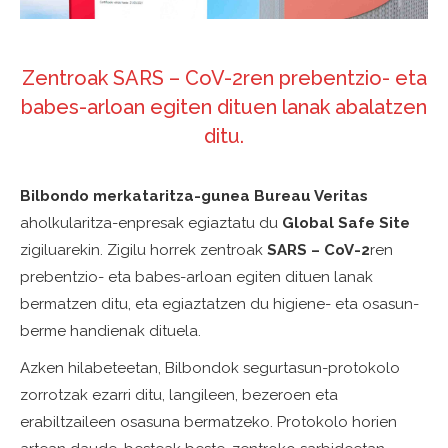
Zentroak SARS – CoV-2ren prebentzio- eta
babes-arloan egiten dituen lanak abalatzen
ditu.
Bilbondo merkataritza-gunea
Bureau Veritas
aholkularitza-enpresak egiaztatu du
Global Safe Site
zigiluarekin. Zigilu horrek zentroak
SARS – CoV-2
ren
prebentzio- eta babes-arloan egiten dituen lanak
bermatzen ditu, eta egiaztatzen du higiene- eta osasun-
berme handienak dituela.
Azken hilabeteetan, Bilbondok segurtasun-protokolo
zorrotzak ezarri ditu, langileen, bezeroen eta
erabiltzaileen osasuna bermatzeko. Protokolo horien