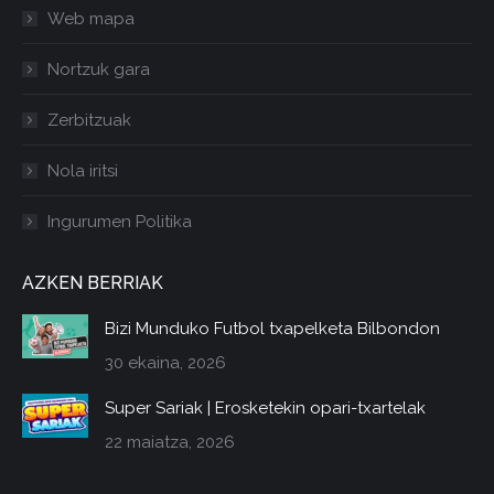
Web mapa
Nortzuk gara
Zerbitzuak
Nola iritsi
Ingurumen Politika
AZKEN BERRIAK
Bizi Munduko Futbol txapelketa Bilbondon
30 ekaina, 2026
Super Sariak | Erosketekin opari-txartelak
22 maiatza, 2026