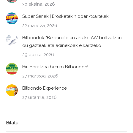
30 ekaina, 2026
Super Sariak | Erosketekin opari-txartelak
22 maiatza, 2026
Bilbondok “Belaunaldien arteko AA” bultzatzen
du gazteak eta adinekoak elkartzeko
29 apirila, 2026
Hiri Baratzea berriro Bilbondon!
27 martxoa, 2026
Bilbondo Experience
27 urtarrila, 2026
Bilatu