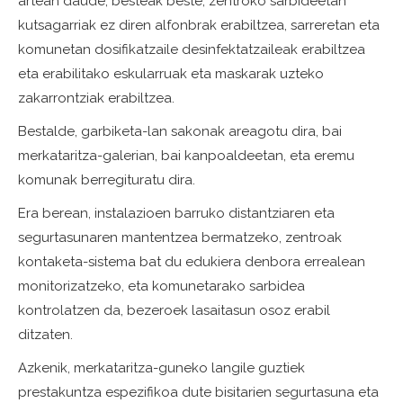
artean daude, besteak beste, zentroko sarbideetan
kutsagarriak ez diren alfonbrak erabiltzea, sarreretan eta
komunetan dosifikatzaile desinfektatzaileak erabiltzea
eta erabilitako eskularruak eta maskarak uzteko
zakarrontziak erabiltzea.
Bestalde, garbiketa-lan sakonak areagotu dira, bai
merkataritza-galerian, bai kanpoaldeetan, eta eremu
komunak berregituratu dira.
Era berean, instalazioen barruko distantziaren eta
segurtasunaren mantentzea bermatzeko, zentroak
kontaketa-sistema bat du edukiera denbora errealean
monitorizatzeko, eta komunetarako sarbidea
kontrolatzen da, bezeroek lasaitasun osoz erabil
ditzaten.
Azkenik, merkataritza-guneko langile guztiek
prestakuntza espezifikoa dute bisitarien segurtasuna eta