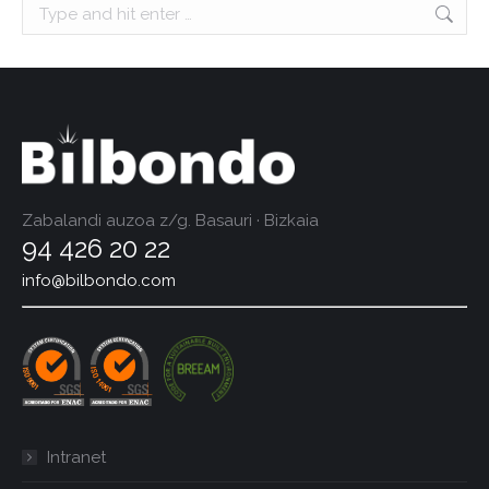
Search:
Zabalandi auzoa z/g. Basauri · Bizkaia
94 426 20 22
info@bilbondo.com
Intranet