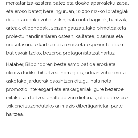
merkataritza-azalera batez eta doako aparkaleku zabal
eta eroso batez; bere inguruan, 10.000 m2-ko lorategiak
ditu, askotariko zuhaitzekin, hala nola haginak, haritzak,
arteak, olibondoak… 2012an gauzatutako birmoldaketa-
proiektu handinahiaren ostean, kalitatea, diseinua eta
erosotasuna elkartzen dira erosketa-esperientzia berri
bat eskaintzeko, bezeroa protagonistatzat hartuz.
Halaber, Bilbondoren beste asmo bat da erosketa
ekintza ludiko bihurtzea; horregatik, urtean zehar mota
askotako jarduerak eskaintzen ditugu, hala nola
promozio interesgarri eta erakargarriak, gure bezeroei
milaka sari lortzea ahalbidetzen dietenak, eta batez ere
txikienei zuzendutako animazio dibertigarrietan parte
hartzea.