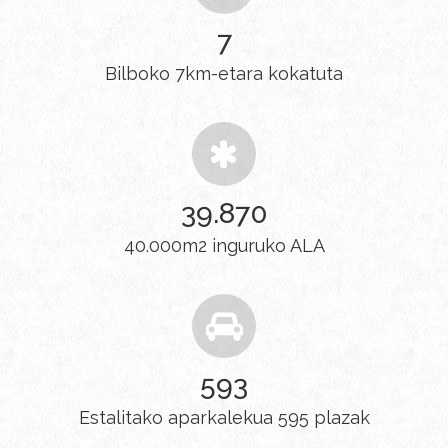
7
Bilboko 7km-etara kokatuta
40.000
40.000m2 inguruko ALA
595
Estalitako aparkalekua 595 plazak