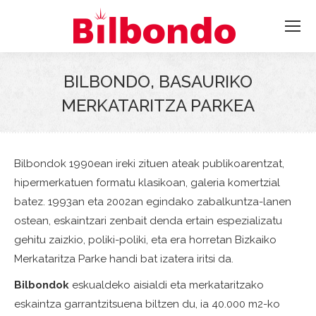
BILBONDO, BASAURIKO
MERKATARITZA PARKEA
Bilbondok 1990ean ireki zituen ateak publikoarentzat,
hipermerkatuen formatu klasikoan, galeria komertzial
batez. 1993an eta 2002an egindako zabalkuntza-lanen
ostean, eskaintzari zenbait denda ertain espezializatu
gehitu zaizkio, poliki-poliki, eta era horretan Bizkaiko
Merkataritza Parke handi bat izatera iritsi da.
Bilbondok
eskualdeko aisialdi eta merkataritzako
eskaintza garrantzitsuena biltzen du, ia 40.000 m2-ko