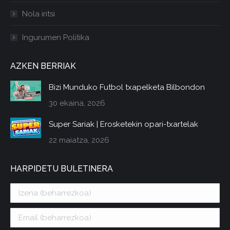
Nola iritsi
Ingurumen Politika
AZKEN BERRIAK
Bizi Munduko Futbol txapelketa Bilbondon
30 ekaina, 2026
Super Sariak | Erosketekin opari-txartelak
22 maiatza, 2026
HARPIDETU BULETINERA