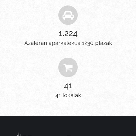
1.230
Azaleran aparkalekua 1230 plazak
41
41 lokalak