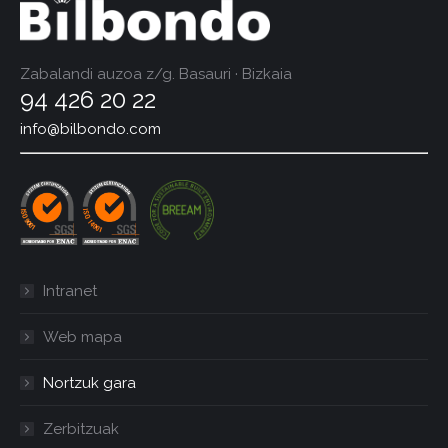
Zabalandi auzoa z/g. Basauri · Bizkaia
94 426 20 22
info@bilbondo.com
Intranet
Web mapa
Nortzuk gara
Zerbitzuak