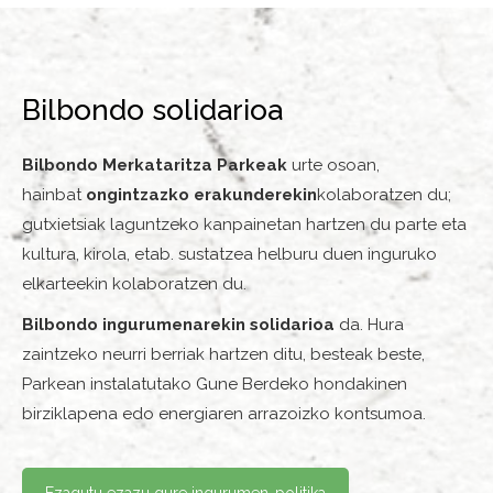
Bilbondo solidarioa
Bilbondo Merkataritza Parkeak
urte osoan,
hainbat
ongintzazko erakunderekin
kolaboratzen du;
gutxietsiak laguntzeko kanpainetan hartzen du parte eta
kultura, kirola, etab. sustatzea helburu duen inguruko
elkarteekin kolaboratzen du.
Bilbondo ingurumenarekin solidarioa
da. Hura
zaintzeko neurri berriak hartzen ditu, besteak beste,
Parkean instalatutako Gune Berdeko hondakinen
birziklapena edo energiaren arrazoizko kontsumoa.