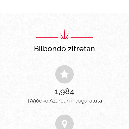
Bilbondo zifretan
1,990
1990eko Azaroan inauguratuta