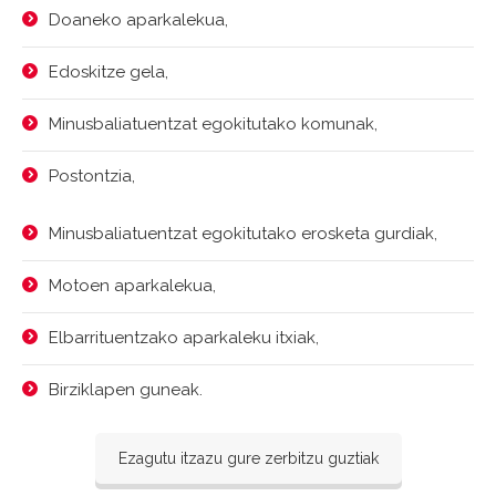
Doaneko aparkalekua,
Edoskitze gela,
Minusbaliatuentzat egokitutako komunak,
Postontzia,
Minusbaliatuentzat egokitutako erosketa gurdiak,
Motoen aparkalekua,
Elbarrituentzako aparkaleku itxiak,
Birziklapen guneak.
Ezagutu itzazu gure zerbitzu guztiak