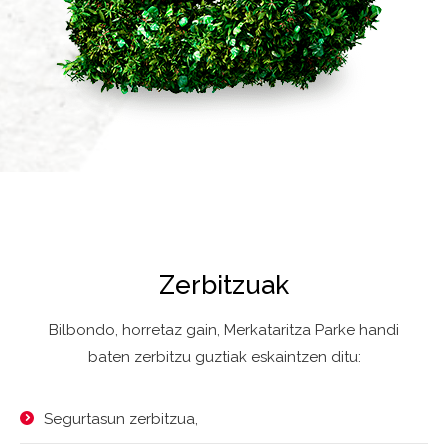
Zerbitzuak
Bilbondo, horretaz gain, Merkataritza Parke handi
baten zerbitzu guztiak eskaintzen ditu:
Segurtasun zerbitzua,