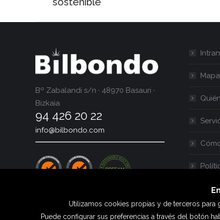
sostenible
anterior:
Intran
Mapa
Bº Zabalandi s/n · 48970 Basauri ·
Quié
Bizkaia
94 426 20 22
Servi
info@bilbondo.com
Cómo 
Polít
En
Utilizamos cookies propias y de terceros para g
Puede configurar sus preferencias a través del botón hab