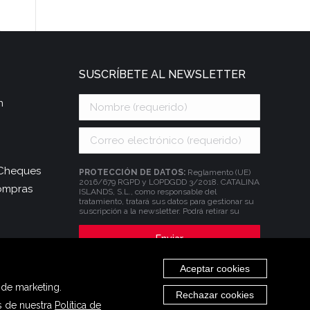
SUSCRÍBETE AL NEWSLETTER
n
| Cheques
PROTECCIÓN DE DATOS:
Reglamento (UE)
2016/679 RGPD y LOPDGDD 3/2018. CATALINA
compras
ISLANDS, S.L., como responsable del
tratamiento, tratará sus datos para gestionar su
suscripción a la newsletter. Podrá retirar su
consentimiento sin que se vean afectados los
tratamientos de datos que se hayan podido
realizar con anterioridad, y podrá ejercitar los
derechos de acceso, rectificación y supresión de
los datos, entre otros, tal y como se explica en la
Aceptar cookies
información adicional que está a su disposición
en el apartado de
Política de Privacidad
.
 de marketing.
Rechazar cookies
és de nuestra
Política de