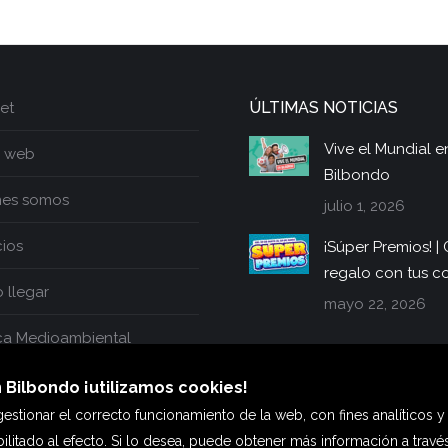
siguiente:
ÚLTIMAS NOTICIAS
et
Vive el Mundial e
 web
Bilbondo
nes somos
julio 1, 2026
cios
¡Súper Premios! 
regalo con tus 
llegar
mayo 22, 2026
ica Medioambiental
 Bilbondo ¡utilizamos cookies!
estionar el correcto funcionamiento de la web, con fines analíticos y
ilitado al efecto. Si lo desea, puede obtener más información a trav