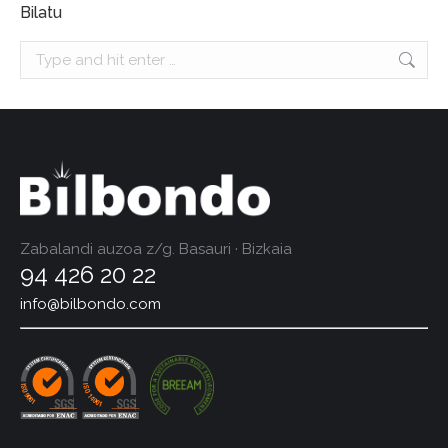
Bilatu
Search:
Zabalandi auzoa z/g. Basauri · Bizkaia
94 426 20 22
info@bilbondo.com