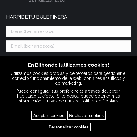
22 maiatza, 2026
HARPIDETU BULETINERA
PROTECCIÓN DE DATOS:
Reglamento (UE) 2016/679 RGPD y LOPDGDD
En Bilbondo ¡utilizamos cookies!
3/2018. CATALINA ISLANDS, S.L., como responsable del tratamiento,
tratará sus datos para gestionar su suscripción a la newsletter. Podrá retirar
Utilizamos cookies propias y de terceros para gestionar el
su consentimiento sin que se vean afectados los tratamientos de datos que
se hayan podido realizar con anterioridad, y podrá ejercitar los derechos de
correcto funcionamiento de la web, con fines analíticos y
acceso, rectificación y supresión de los datos, entre otros, tal y como se
de marketing.
explica en la información adicional que está a su disposición en el apartado
de
Política de Privacidad
.
Puede configurar sus preferencias a través del botón
habilitado al efecto. Si lo desea, puede obtener más
información a través de nuestra
Política de Cookies
.
Aceptar cookies
Rechazar cookies
Bilbondo © Copyright |
Lege-oharrak
eta
Pribatutasun
Personalizar cookies
Cookies
politika