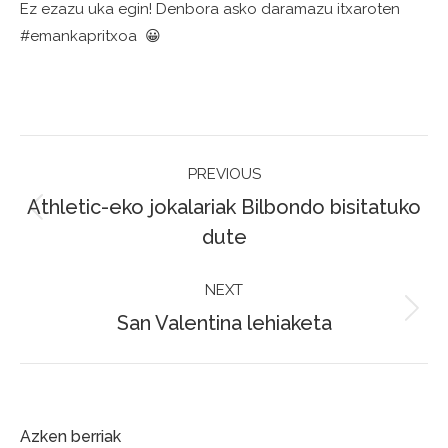
Ez ezazu uka egin! Denbora asko daramazu itxaroten
#emankapritxoa
😀
Post
PREVIOUS
navigation
Athletic-eko jokalariak Bilbondo bisitatuko
Previous
dute
post:
NEXT
San Valentina lehiaketa
Next
post:
Azken berriak