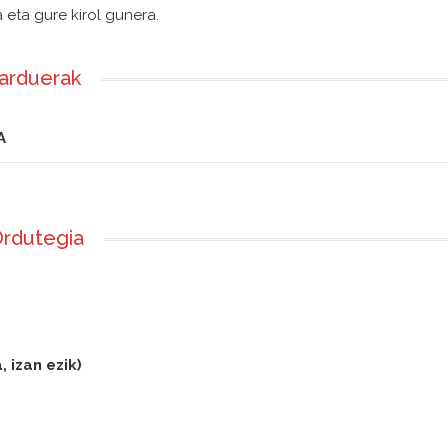
a eta gure kirol gunera.
jarduerak
A
rdutegia
 izan ezik)