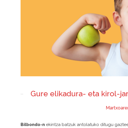
Gure elikadura- eta kirol-j
Martxoaren
Bilbondo-n
ekintza batzuk antolatuko ditugu gaztee