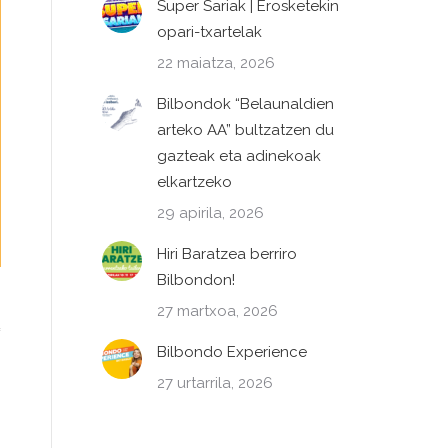
Super Sariak | Erosketekin
opari-txartelak
22 maiatza, 2026
Bilbondok “Belaunaldien
arteko AA” bultzatzen du
gazteak eta adinekoak
elkartzeko
29 apirila, 2026
Hiri Baratzea berriro
Bilbondon!
27 martxoa, 2026
Bilbondo Experience
27 urtarrila, 2026