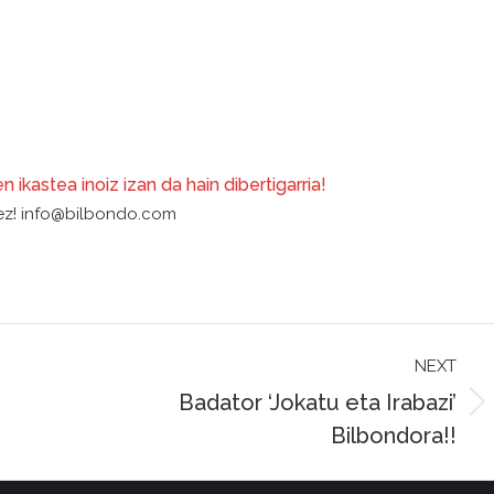
 ikastea inoiz izan da hain dibertigarria!
ez!
info@bilbondo.com
NEXT
Badator ‘Jokatu eta Irabazi’
Next
Bilbondora!!
post: