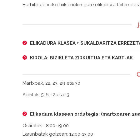
Hurbildu etxeko txikienekin gure elikadura tailerretar
ELIKADURA KLASEA + SUKALDARITZA ERREZET
KIROLA: BIZIKLETA ZIRKUITUA ETA KART-AK
O
Martxoak, 22, 23, 29 eta 30
Apirilak, 5, 6, 12 eta 13
Elikadura klaseen ordutegia: (martxoaren 29a,
Ostiralak: 18:00-19:00
Larunbatak goizean: 12:00-13:00