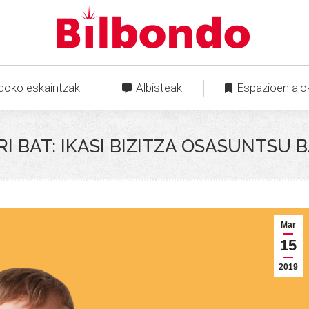
doko eskaintzak
Albisteak
Espazioen alo
I BAT: IKASI BIZITZA OSASUNTSU
Mar
15
2019