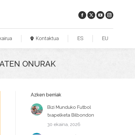
kairua
Kontaktua
ES
EU
 BATEN ONURAK
Azken berriak
Bizi Munduko Futbol
txapelketa Bilbondon
30 ekaina, 2026