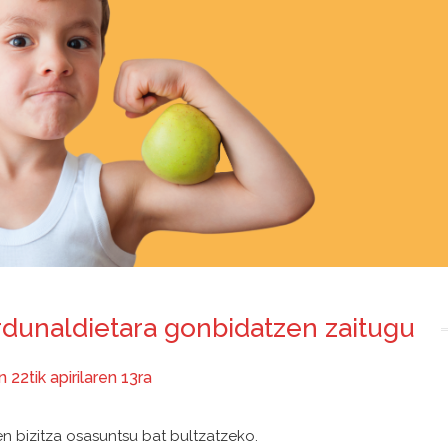
ardunaldietara gonbidatzen zaitugu
 22tik apirilaren 13ra
n bizitza osasuntsu bat bultzatzeko.