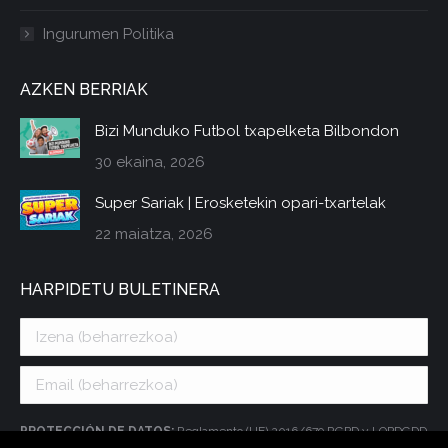
Ingurumen Politika
AZKEN BERRIAK
Bizi Munduko Futbol txapelketa Bilbondon
30 ekaina, 2026
Super Sariak | Erosketekin opari-txartelak
22 maiatza, 2026
HARPIDETU BULETINERA
PROTECCIÓN DE DATOS:
Reglamento (UE) 2016/679 RGPD y LOPDGDD
3/2018. CATALINA ISLANDS, S.L., como responsable del tratamiento,