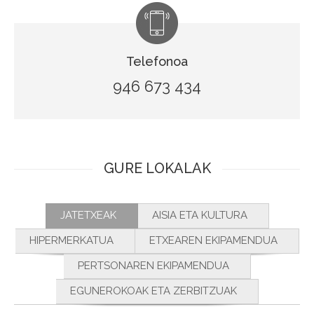
Telefonoa
946 673 434
GURE LOKALAK
JATETXEAK
AISIA ETA KULTURA
HIPERMERKATUA
ETXEAREN EKIPAMENDUA
PERTSONAREN EKIPAMENDUA
EGUNEROKOAK ETA ZERBITZUAK