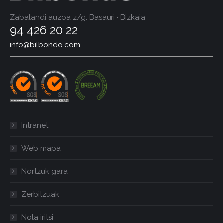
Zabalandi auzoa z/g. Basauri · Bizkaia
94 426 20 22
info@bilbondo.com
Intranet
Web mapa
Nortzuk gara
Zerbitzuak
Nola iritsi