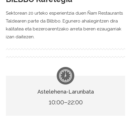
Sektorean 20 urteko esperientzia duen Ñam Restaurants
Taldearen parte da Bilbbo. Egunero ahalegintzen dira
kalitatea eta bezeroarentzako arreta beren ezaugarriak
izan daitezen.
Astelehena-Larunbata
10:00–22:00