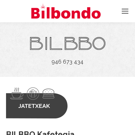
946 673 434
BILBBO Kafetegia