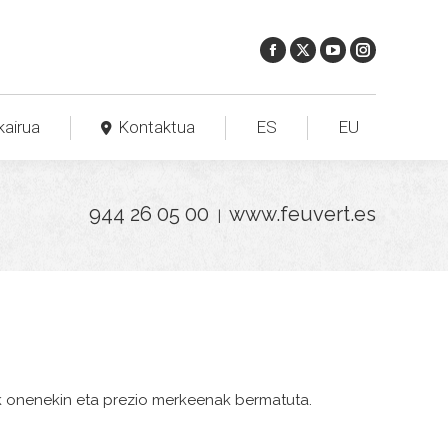
kairua
Kontaktua
ES
EU
944 26 05 00
www.feuvert.es
|
k onenekin eta prezio merkeenak bermatuta.