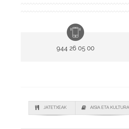
944 26 05 00
JATETXEAK
AISIA ETA KULTUR