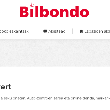
doko eskaintzak
Albisteak
Espazioen alo
ert
a esku onetan. Auto-zentroen sarea eta online denda, markari