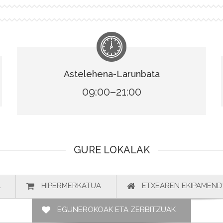
Astelehena-Larunbata
09:00–21:00
GURE LOKALAK
A
HIPERMERKATUA
ETXEAREN EKIPAMEN
EGUNEROKOAK ETA ZERBITZUAK