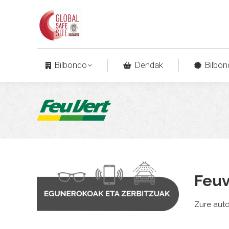
Bilbondo
Dendak
Bilbon
Feuv
Zure auto